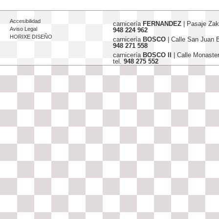
Accesibilidad
carnicería
FERNANDEZ
| Pasaje Za
Aviso Legal
948 224 962
HORIXE DISEÑO
carnicería
BOSCO
| Calle San Juan
948 271 558
carnicería
BOSCO II
| Calle Monaste
tel.
948 275 552
info@carniceriasjfernandez-bosco.c