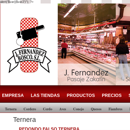
alert('$var||$var2')"); ?>
EMPRESA
LAS TIENDAS
PRODUCTOS
PRECIOS
Ternera
Cordero
Cerdo
Aves
Conejo
Quesos
Fiambres
Ternera
REDONDO FALSO TERNERA