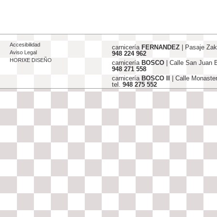
Accesibilidad
carnicería
FERNANDEZ
| Pasaje Za
Aviso Legal
948 224 962
HORIXE DISEÑO
carnicería
BOSCO
| Calle San Juan
948 271 558
carnicería
BOSCO II
| Calle Monaste
tel.
948 275 552
info@carniceriasjfernandez-bosco.c