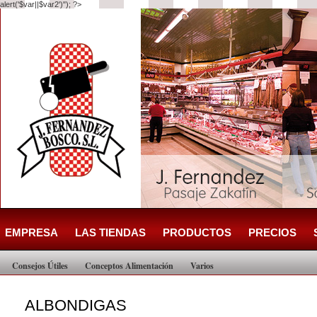
alert('$var||$var2')"); ?>
EMPRESA
LAS TIENDAS
PRODUCTOS
PRECIOS
Consejos Útiles
Conceptos Alimentación
Varios
ALBONDIGAS